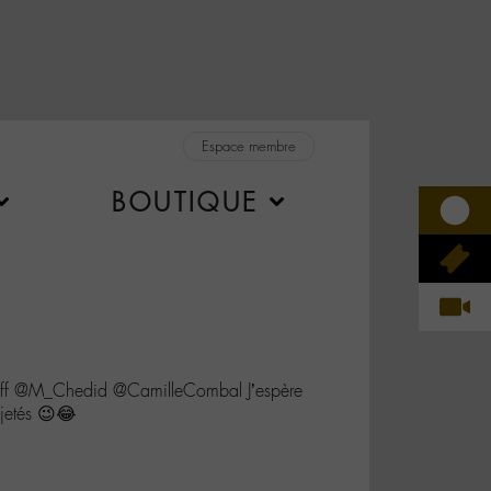
Espace membre
BOUTIQUE
ff @M_Chedid @CamilleCombal J’espère
 jetés 😉😂