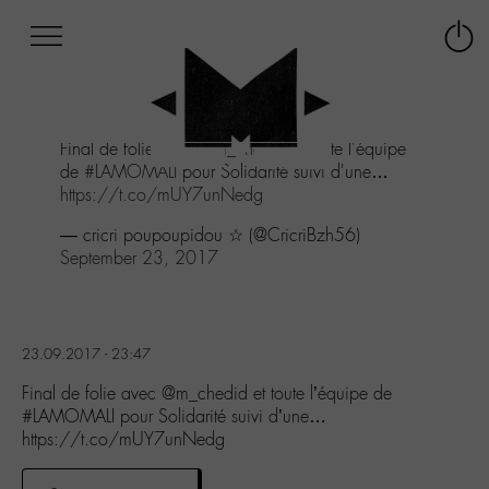
Afficher
Panneau de gestion des cookies
Labo
Connex
-
le
M-
menu
Aller
Final de folie avec
@m_chedid
et toute l'équipe
au
de
#LAMOMALI
pour Solidarité suivi d'une…
menu
https://t.co/mUY7unNedg
Aller
au
— cricri poupoupidou ☆ (@CricriBzh56)
contenu
September 23, 2017
Aller
à
la
recherche
23.09.2017 - 23:47
Final de folie avec @m_chedid et toute l’équipe de
#LAMOMALI pour Solidarité suivi d’une…
https://t.co/mUY7unNedg