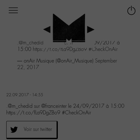
Afficher
Panneau de gestion des cookies
Labo
Connex
-
le
M-
menu
Aller
.
@m_chedid
sur
@franceinter
le 24/09/2017 à
au
15:00
https://t.co/fLa9DgZBo9
#CheckOnAir
menu
Aller
— onAir Musique (@onAir_Musique)
September
au
22, 2017
contenu
Aller
à
la
22.09.2017 - 14:55
recherche
.@m_chedid sur @franceinter le 24/09/2017 à 15:00
https://t.co/fLa9DgZBo9 #CheckOnAir
Voir sur twitter