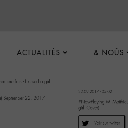
ACTUALITÉS
& NOÛS
mière fois - I kissed a girl
22.09.2017 - 05:02
a)
September 22, 2017
#NowPlaying M (Matthieu C
girl (Cover)
Voir sur twitter