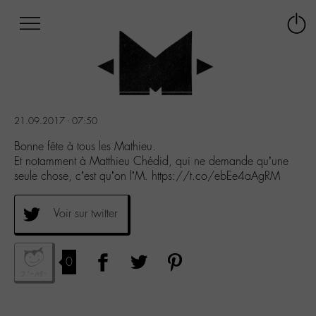
Afficher
Panneau de gestion des cookies
Labo
Connex
-
le
M-
menu
Aller
au
menu
21.09.2017 - 07:50
Aller
au
Bonne fête à tous les Mathieu.
contenu
Et notamment à Matthieu Chédid, qui ne demande qu’une
Aller
seule chose, c’est qu’on l’M. https://t.co/ebEe4aAgRM
à
la
Voir sur twitter
recherche
0