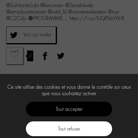
@SolidariteSida @berywam @Danakilweb
@amadouetmariam @vald_ld @naivenewbeaters @tryo
@C2Cdjs 🔴PROGRAMME… https://t.co/IUQPhbY6HE
Voir sur twitter
0
Ce site utilise des cookies et vous donne le contrôle sur ceux
que vous souhaitez activer
Tout accepter
Tout refuser