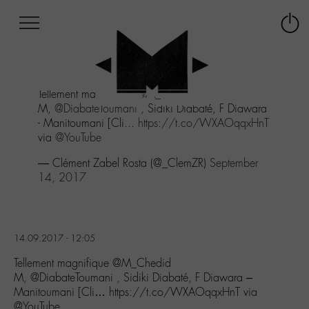
Afficher
Panneau de gestion des cookies
Labo
Connex
-
le
M-
menu
Aller
Tellement magnifique
@M_Chedid
au
M,
@DiabateToumani
, Sidiki Diabaté, F Diawara
menu
- Manitoumani [Cli...
https://t.co/WXAOqqxHnT
Aller
via
@YouTube
au
contenu
— Clément Zabel Rosta (@_ClemZR)
September
Aller
14, 2017
à
la
recherche
14.09.2017 - 12:05
Tellement magnifique @M_Chedid
M, @DiabateToumani , Sidiki Diabaté, F Diawara –
Manitoumani [Cli… https://t.co/WXAOqqxHnT via
@YouTube