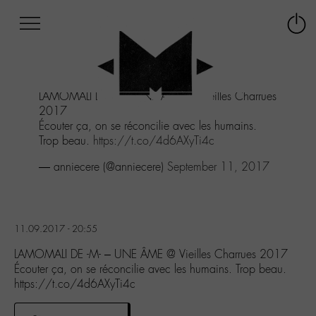
Afficher
Panneau de gestion des cookies
Labo
Connex
-
le
M-
menu
Aller
LAMOMALI DE -M- - UNE ÂME @ Vieilles Charrues
au
2017
menu
Écouter ça, on se réconcilie avec les humains.
Aller
Trop beau.
https://t.co/4d6AXyTi4c
au
contenu
— anniecere (@anniecere)
September 11, 2017
Aller
à
la
recherche
11.09.2017 - 20:55
LAMOMALI DE -M- – UNE ÂME @ Vieilles Charrues 2017
Écouter ça, on se réconcilie avec les humains. Trop beau.
https://t.co/4d6AXyTi4c