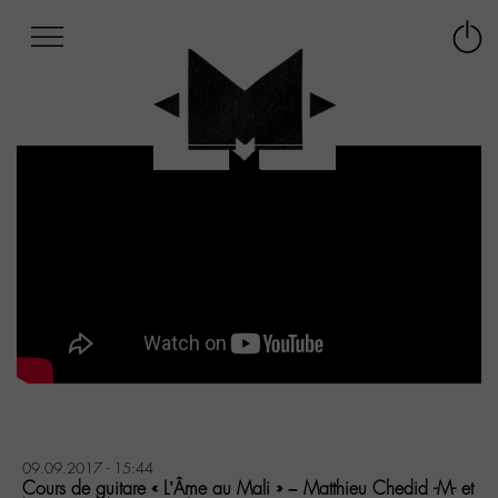
Afficher
Panneau de gestion des cookies
Labo
Connex
-
le
M-
menu
Aller
au
menu
Aller
au
contenu
Aller
à
la
recherche
09.09.2017 - 15:44
Cours de guitare « L’Âme au Mali » – Matthieu Chedid -M- et