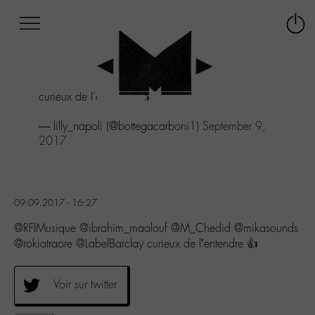
Afficher
Panneau de gestion des cookies
Labo
Connex
-
le
M-
menu
Aller
curieux de l'entendre 👍
au
menu
— lilly_napoli (@bottegacarboni1)
September 9,
Aller
2017
au
contenu
Aller
à
la
09.09.2017 - 16:27
recherche
@RFIMusique @ibrahim_maalouf @M_Chedid @mikasounds
@rokiatraore @LabelBarclay curieux de l’entendre 👍
Voir sur twitter