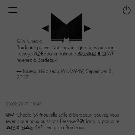
Afficher
Panneau de gestion des cookies
Labo
Connex
-
le
M-
menu
Aller
@M_Chedid
SVPnouvelle salle à
au
Bordeaux,pouvez vous revenir que nous puissions
menu
l essayer?😜Basta la patinoire.🙏🏻🙏🏻🙏🏻SVP
Aller
revenez à Bordeaux
au
contenu
— Loiseau (@Loiseau36175949)
September 8,
Aller
2017
à
la
recherche
08.09.2017 - 10:43
@M_Chedid SVPnouvelle salle à Bordeaux,pouvez vous
revenir que nous puissions l essayer?😜Basta la patinoire.
🙏🏻🙏🏻🙏🏻SVP revenez à Bordeaux