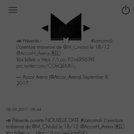
Afficher
Panneau de gestion des cookies
Labo
Connex
-
le
M-
menu
Aller
📣 Prévente ouverte NOUVELLE DATE
#Lamomali
au
L'aventure malienne de
@M_Chedid
le 18/12
menu
@AccorH_Arena
🇲🇱
Aller
Vos billets >
https://t.co/P2mkR969Kf
au
pic.twitter.com/CObQEKAI1j
contenu
Aller
— Accor Arena (@Accor_Arena)
September 8,
à
2017
la
recherche
08.09.2017 - 08:44
📣 Prévente ouverte NOUVELLE DATE #Lamomali L’aventure
malienne de @M_Chedid le 18/12 @AccorH_Arena 🇲🇱
Vos billets >… https://t.co/xejGolaPdG