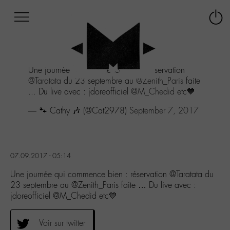
Afficher
Panneau de gestion des cookies
Labo
Connex
-
le
M-
menu
Aller
Une journée qui commence bien : réservation
au
@Taratata
du 23 septembre au
@Zenith_Paris
faite
menu
... Du live avec : jdoreofficiel
@M_Chedid
etc💙
Aller
au
— 🐾 Cathy 🎶 (@Cat2978)
September 7, 2017
contenu
Aller
à
la
07.09.2017 - 05:14
recherche
Une journée qui commence bien : réservation @Taratata du
23 septembre au @Zenith_Paris faite … Du live avec :
jdoreofficiel @M_Chedid etc💙
Voir sur twitter