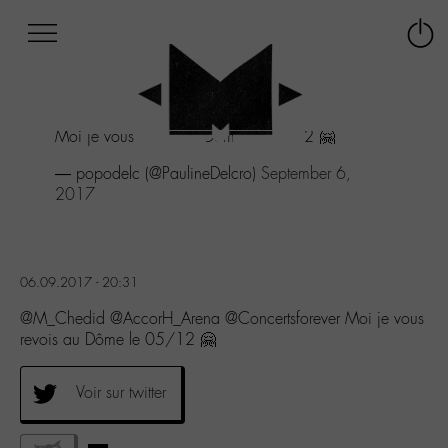
Afficher
Panneau de gestion des cookies
Labo
Connex
-
le
M-
menu
Aller
Moi je vous revois au Dôme le 05/12 🤗
au
menu
— popodelc (@PaulineDelcro)
September 6,
Aller
2017
au
contenu
Aller
à
06.09.2017 - 20:31
la
recherche
@M_Chedid @AccorH_Arena @Concertsforever Moi je vous
revois au Dôme le 05/12 🤗
Voir sur twitter