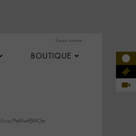
Espace membre
BOUTIQUE
s://t.co/PeWwrPJWOm