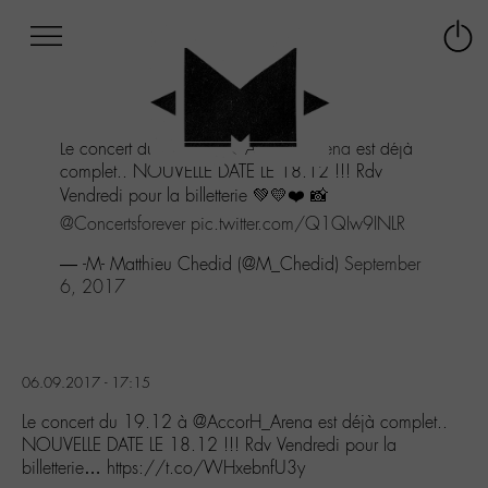
Afficher
Panneau de gestion des cookies
Labo
Connex
-
le
M-
menu
Aller
Le concert du 19.12 à
@AccorH_Arena
est déjà
au
complet.. NOUVELLE DATE LE 18.12 !!! Rdv
menu
Vendredi pour la billetterie 💚💛❤️ 📸
Aller
au
@Concertsforever
pic.twitter.com/Q1QIw9INLR
contenu
— -M- Matthieu Chedid (@M_Chedid)
September
Aller
6, 2017
à
la
recherche
06.09.2017 - 17:15
Le concert du 19.12 à @AccorH_Arena est déjà complet..
NOUVELLE DATE LE 18.12 !!! Rdv Vendredi pour la
billetterie… https://t.co/WHxebnfU3y