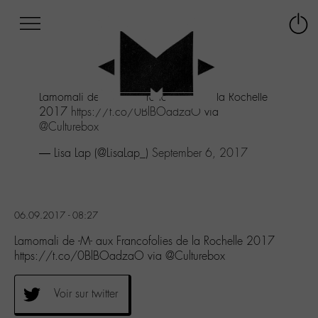
Afficher
Panneau de gestion des cookies
Labo
Connex
-
le
M-
menu
Aller
Lamomali de -M- aux Francofolies de la Rochelle
au
2017
https://t.co/0BlBOadzaO
via
menu
@Culturebox
Aller
au
— Lisa Lap (@LisaLap_)
September 6, 2017
contenu
Aller
à
la
06.09.2017 - 08:27
recherche
Lamomali de -M- aux Francofolies de la Rochelle 2017
https://t.co/0BlBOadzaO via @Culturebox
Voir sur twitter