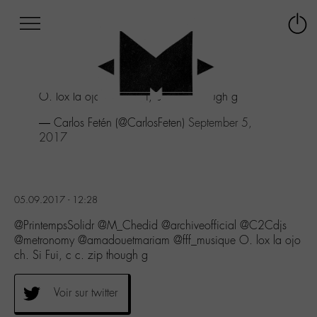
Afficher
Panneau de gestion des cookies
Labo
Connex
-
le
M-
menu
Aller
O. lox la ojo ch. Si Fui, c c. zip though g
au
menu
— Carlos Fetén (@CarlosFeten)
September 5,
Aller
2017
au
contenu
Aller
à
05.09.2017 - 12:28
la
recherche
@PrintempsSolidr @M_Chedid @archiveofficial @C2Cdjs
@metronomy @amadouetmariam @fff_musique O. lox la ojo
ch. Si Fui, c c. zip though g
Voir sur twitter