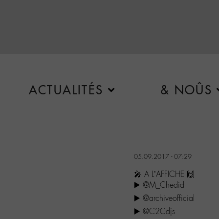
ACTUALITÉS
& NOÛS
05.09.2017 - 07:29
🎤 A L’AFFICHE 🙌
▶️ @M_Chedid
▶️ @archiveofficial
▶️ @C2Cdjs