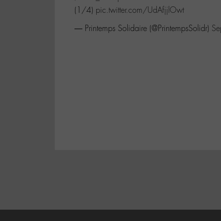
(1️/4)
pic.twitter.com/UdAfjjlOwt
— Printemps Solidaire (@PrintempsSolidr)
Se