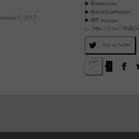
▶️ @metronomy
▶️ @amadouetmariam
ptember 5, 2017
▶️ @fff_musique
(… https://t.co/14oB
Voir sur twitter
0