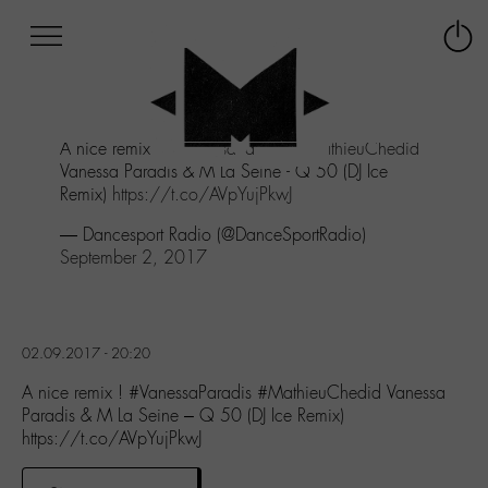
Afficher
Panneau de gestion des cookies
Labo
Connex
-
le
M-
menu
Aller
A nice remix !
#VanessaParadis
#MathieuChedid
au
Vanessa Paradis & M La Seine - Q 50 (DJ Ice
menu
Remix)
https://t.co/AVpYujPkwJ
Aller
au
— Dancesport Radio (@DanceSportRadio)
contenu
September 2, 2017
Aller
à
la
recherche
02.09.2017 - 20:20
A nice remix ! #VanessaParadis #MathieuChedid Vanessa
Paradis & M La Seine – Q 50 (DJ Ice Remix)
https://t.co/AVpYujPkwJ