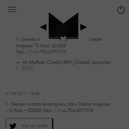
Afficher
Panneau de gestion des cookies
Labo
Connex
-
le
M-
menu
Aller
✨ Derniers instants ferretcapiens dans l'atelier
au
magique "G.Kero" 🏄🏻🎨🏋🏻
menu
https://t.co/KbrykFEYOA
Aller
au
— -M- Matthieu Chedid (@M_Chedid)
September
contenu
1, 2017
Aller
à
la
recherche
01.09.2017 - 15:26
✨ Derniers instants ferretcapiens dans l’atelier magique
« G.Kero » 🏄🏻🎨🏋🏻 https://t.co/KbrykFEYOA
Voir sur twitter