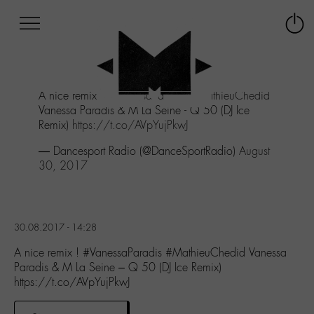
Afficher
Panneau de gestion des cookies
Labo
Connex
-
le
M-
menu
Aller
A nice remix !
#VanessaParadis
#MathieuChedid
au
Vanessa Paradis & M La Seine - Q 50 (DJ Ice
menu
Remix)
https://t.co/AVpYujPkwJ
Aller
au
— Dancesport Radio (@DanceSportRadio)
August
contenu
30, 2017
Aller
à
la
recherche
30.08.2017 - 14:28
A nice remix ! #VanessaParadis #MathieuChedid Vanessa
Paradis & M La Seine – Q 50 (DJ Ice Remix)
https://t.co/AVpYujPkwJ