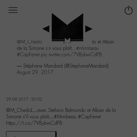
Afficher
Panneau de gestion des cookies
Labo
Connex
-
le
M-
menu
Aller
@M_Chedid
...avec Stefano Belmondo et Alban
au
de la Simone s'il vous plaît...
#Mimbeau
menu
#CapFerret
pic.twitter.com/7VBybwCdPB
Aller
au
— Stéphane Mandard (@StephaneMandard)
contenu
August 29, 2017
Aller
à
la
recherche
29.08.2017 - 20:02
@M_Chedid…avec Stefano Belmondo et Alban de la
Simone s’il vous plaît…#Mimbeau #CapFerret
https://t.co/7VBybwCdPB