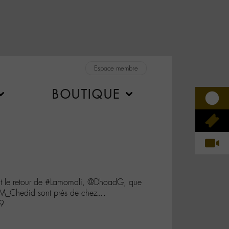
Espace membre
BOUTIQUE
nt le retour de #Lamomali, @DhoadG, que
 @M_Chedid sont près de chez…
79