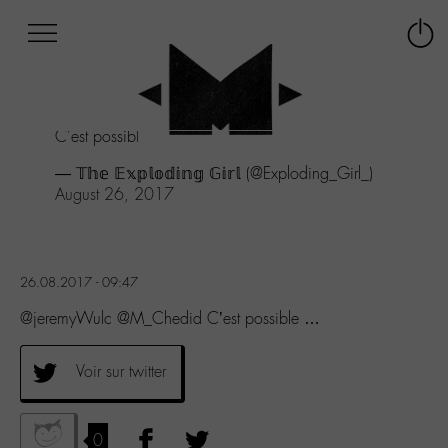
Afficher
Panneau de gestion des cookies
Labo
Connex
-
le
M-
menu
Aller
C'est possible ...
au
menu
— 𝕋𝕙𝕖 𝔼𝕩𝕡𝕝𝕠𝕕𝕚𝕟𝕘 𝔾𝕚𝕣𝕝 (@Exploding_Girl_)
Aller
August 26, 2017
au
contenu
Aller
à
26.08.2017 - 09:47
la
recherche
@jeremyWulc @M_Chedid C’est possible …
Voir sur twitter
0