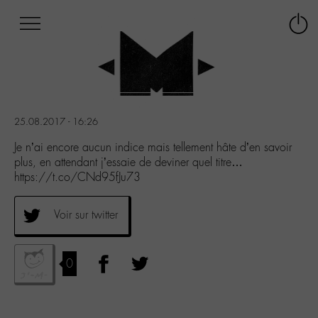
Afficher
Panneau de gestion des cookies
Labo
Connex
-
le
M-
menu
Aller
au
menu
25.08.2017 - 16:26
Aller
au
Je n’ai encore aucun indice mais tellement hâte d’en savoir
contenu
plus, en attendant j’essaie de deviner quel titre…
Aller
https://t.co/CNd95fJu73
à
la
Voir sur twitter
recherche
0