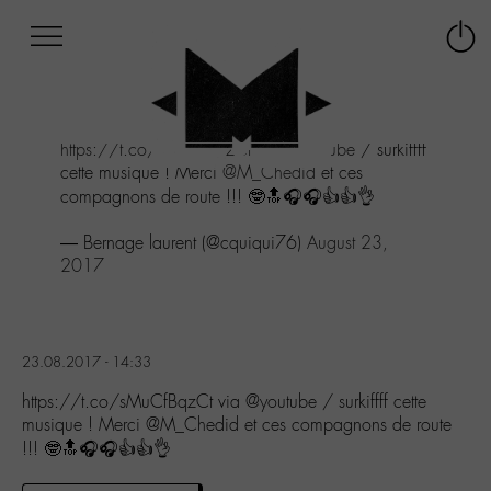
Afficher
Panneau de gestion des cookies
Labo
Connex
-
le
M-
menu
Aller
https://t.co/sMuCfBqzCt
via
@youtube
/ surkiffff
au
cette musique ! Merci
@M_Chedid
et ces
menu
compagnons de route !!! 🤓🔝🎧🎧👍👍👌
Aller
au
— Bernage laurent (@cquiqui76)
August 23,
contenu
2017
Aller
à
la
recherche
23.08.2017 - 14:33
https://t.co/sMuCfBqzCt via @youtube / surkiffff cette
musique ! Merci @M_Chedid et ces compagnons de route
!!! 🤓🔝🎧🎧👍👍👌