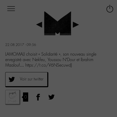
Afficher
Panneau de gestion des cookies
Labo
Connex
-
le
M-
menu
Aller
au
menu
22.08.2017 - 09:56
Aller
au
LAMOMALI choisit « Solidarité », son nouveau single
contenu
enregistré avec Nekfeu, Youssou N’Dour et Ibrahim
Aller
Maalouf… https://t.co/V6NSecuwdJ
à
la
Voir sur twitter
recherche
0