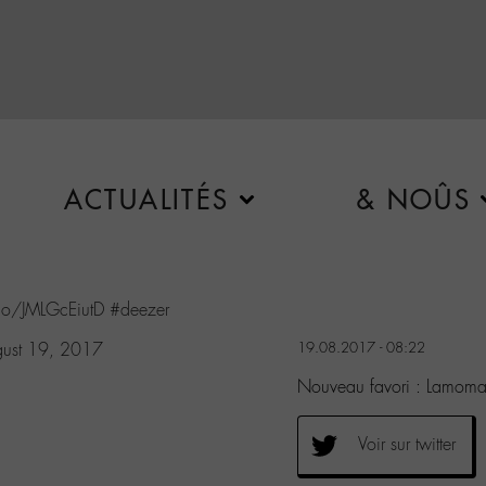
ACTUALITÉS
& NOÛS
.co/JMLGcEiutD
#deezer
ust 19, 2017
19.08.2017 - 08:22
Nouveau favori : Lamoma
Voir sur twitter