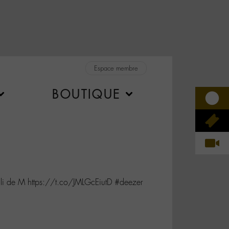
Espace membre
BOUTIQUE
li de M https://t.co/JMLGcEiutD #deezer