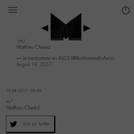
Afficher
Panneau de gestion des cookies
Labo
Connex
-
le
M-
menu
Aller
\m/
au
Matthieu Chedid
menu
Aller
— Le bonhomme en ASCII (@BonhommeEnAscii)
au
August 19, 2017
contenu
Aller
à
la
19.08.2017 - 05:49
recherche
m/
Matthieu Chedid
Voir sur twitter