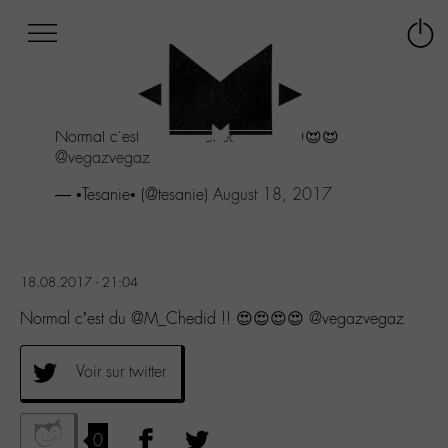
Afficher
Panneau de gestion des cookies
Labo
Connex
-
le
M-
menu
Aller
Normal c'est du
@M_Chedid
!! 😍😍😍😍
au
@vegazvegaz
menu
Aller
— •Tesanie• (@tesanie)
August 18, 2017
au
contenu
Aller
à
18.08.2017 - 21:04
la
recherche
Normal c’est du @M_Chedid !! 😍😍😍😍 @vegazvegaz
Voir sur twitter
0