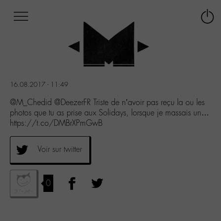
Afficher
Panneau de gestion des cookies
Labo
Connex
-
le
M-
menu
Aller
au
menu
16.08.2017 - 11:49
Aller
au
@M_Chedid @DeezerFR Triste de n’avoir pas reçu la ou les
contenu
photos que tu as prise aux Solidays, lorsque je massais un…
Aller
https://t.co/DMBrXPmGwB
à
la
Voir sur twitter
recherche
0