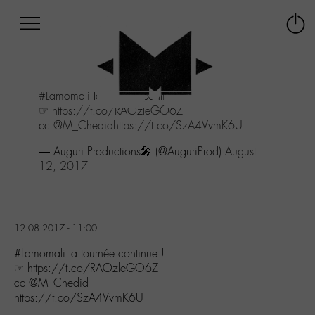
Afficher
Panneau de gestion des cookies
Labo
Connex
-
le
M-
menu
Aller
#Lamomali
la tournée continue !
au
☞
https://t.co/RAOzleGO6Z
menu
cc
@M_Chedid
https://t.co/SzA4VvmK6U
Aller
au
— Auguri Productions🎤 (@AuguriProd)
August
contenu
12, 2017
Aller
à
la
recherche
12.08.2017 - 11:00
#Lamomali la tournée continue !
☞ https://t.co/RAOzleGO6Z
cc @M_Chedid
https://t.co/SzA4VvmK6U