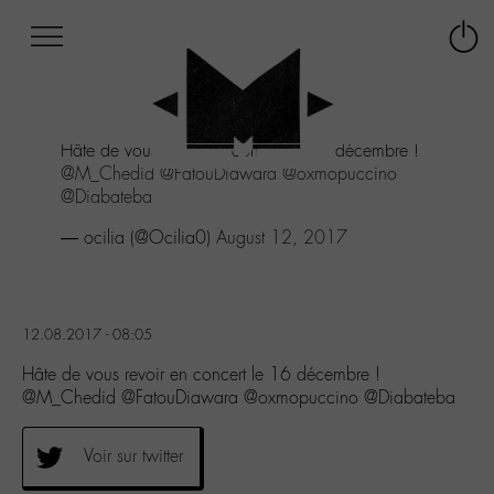
Afficher
Panneau de gestion des cookies
Labo
Connex
-
le
M-
menu
Aller
Hâte de vous revoir en concert le 16 décembre !
au
@M_Chedid
@FatouDiawara
@oxmopuccino
menu
@Diabateba
Aller
au
— ocilia (@Ocilia0)
August 12, 2017
contenu
Aller
à
la
12.08.2017 - 08:05
recherche
Hâte de vous revoir en concert le 16 décembre !
@M_Chedid @FatouDiawara @oxmopuccino @Diabateba
Voir sur twitter