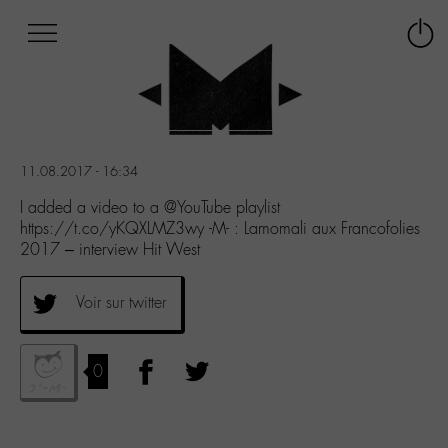
Afficher
Panneau de gestion des cookies
Labo
Connex
-
le
M-
menu
Aller
au
menu
11.08.2017 - 16:34
Aller
au
I added a video to a @YouTube playlist
contenu
https://t.co/yKQXLMZ3wy -M- : Lamomali aux Francofolies
Aller
2017 – interview Hit West
à
la
Voir sur twitter
recherche
0