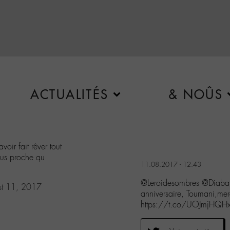
ACTUALITÉS
& NOÛS
oir fait rêver tout
plus proche qu
11.08.2017 - 12:43
@Leroidesombres @Diaba
st 11, 2017
anniversaire, Toumani,merc
https://t.co/UOJmjHQH