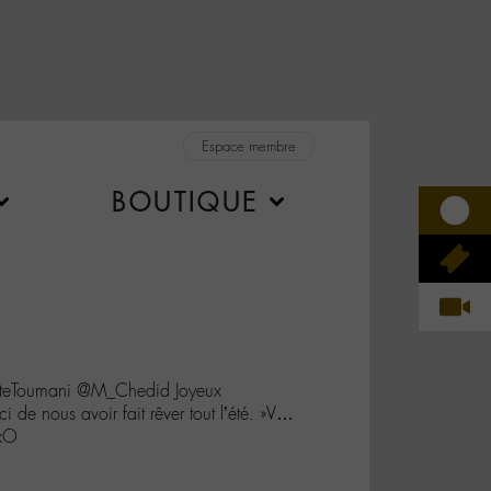
Espace membre
BOUTIQUE
teToumani @M_Chedid Joyeux
i de nous avoir fait rêver tout l’été. »V…
xO