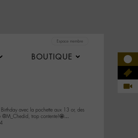
Espace membre
BOUTIQUE
rthday avec la pochette aux 13 or, des
e @M_Chedid, trop contente!🤩…
Y4