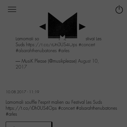
Afficher
Panneau de gestion des cookies
Labo
Connex
-
le
M-
menu
Aller
Lamomali souffle l’esprit malien au Festival Les
au
Suds
https://t.co/rDh0US4Ops
#concert
menu
#alsarahthenubatones
#arles
Aller
au
— MusiK Please (@musikplease)
August 10,
contenu
2017
Aller
à
la
recherche
10.08.2017 - 11:19
Lamomali souffle l’esprit malien au Festival Les Suds
https://t.co/rDh0US4Ops #concert #alsarahthenubatones
#arles