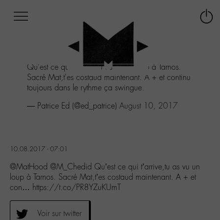
Afficher
Panneau de gestion des cookies
Labo
Connex
-
le
M-
menu
Aller
Qu'est ce qui t'arrive,tu as vu un loup à Tarnos.
au
Sacré Mat,t'es costaud maintenant. A + et continu
menu
toujours dans le rythme ça swingue.
Aller
au
— Patrice Ed (@ed_patrice)
August 10, 2017
contenu
Aller
à
la
10.08.2017 - 07:01
recherche
@MatHood @M_Chedid Qu’est ce qui t’arrive,tu as vu un
loup à Tarnos. Sacré Mat,t’es costaud maintenant. A + et
con… https://t.co/PR8YZuKUmT
Voir sur twitter