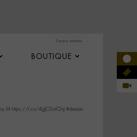
Espace membre
BOUTIQUE
 by M https://t.co/4gJOSoK2nJ #deezer