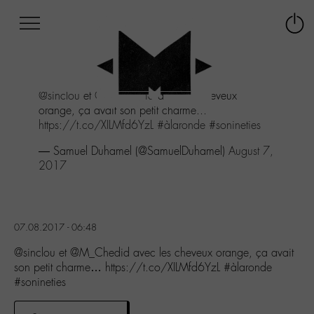
Afficher
Panneau de gestion des cookies
Labo
Connex
-
le
M-
menu
Aller
@sinclou
et
@M_Chedid
avec les cheveux
au
orange, ça avait son petit charme...
menu
https://t.co/XILMfd6YzL
#àlaronde
#sonineties
Aller
au
— Samuel Duhamel (@SamuelDuhamel)
August 7,
contenu
2017
Aller
à
la
recherche
07.08.2017 - 06:48
@sinclou et @M_Chedid avec les cheveux orange, ça avait
son petit charme… https://t.co/XILMfd6YzL #àlaronde
#sonineties