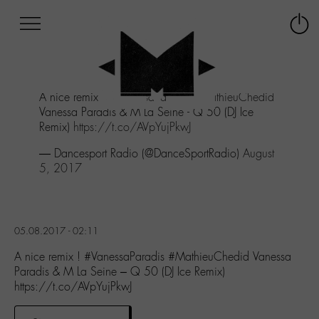
Afficher
Panneau de gestion des cookies
Labo
Connex
-
le
M-
menu
Aller
A nice remix !
#VanessaParadis
#MathieuChedid
au
Vanessa Paradis & M La Seine - Q 50 (DJ Ice
menu
Remix)
https://t.co/AVpYujPkwJ
Aller
au
— Dancesport Radio (@DanceSportRadio)
August
contenu
5, 2017
Aller
à
la
recherche
05.08.2017 - 02:11
A nice remix ! #VanessaParadis #MathieuChedid Vanessa
Paradis & M La Seine – Q 50 (DJ Ice Remix)
https://t.co/AVpYujPkwJ