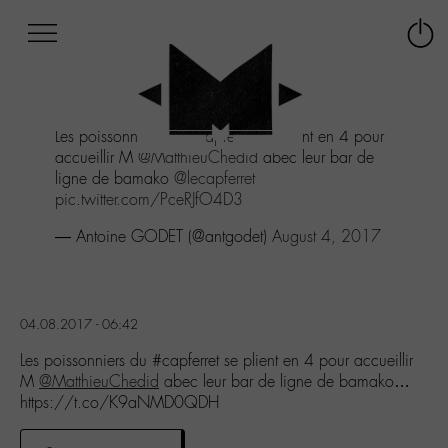
Afficher
Panneau de gestion des cookies
Labo
Connex
-
le
M-
menu
Aller
Les poissonniers du
#capferret
se plient en 4 pour
au
accueillir M
@MatthieuChedid
abec leur bar de
menu
ligne de bamako
@lecapferret
Aller
pic.twitter.com/PceRJfO4D3
au
contenu
— Antoine GODET (@antgodet)
August 4, 2017
Aller
à
la
recherche
04.08.2017 - 06:42
Les poissonniers du #capferret se plient en 4 pour accueillir
M
@MatthieuChedid
abec leur bar de ligne de bamako…
https://t.co/K9aNMD0QDH