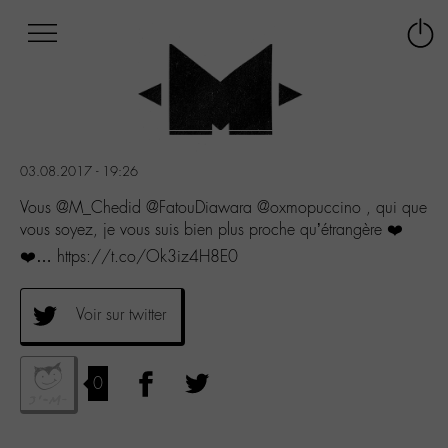
Afficher
Panneau de gestion des cookies
Labo
Connex
-
le
M-
menu
Aller
au
menu
03.08.2017 - 19:26
Aller
au
Vous @M_Chedid @FatouDiawara @oxmopuccino , qui que
contenu
vous soyez, je vous suis bien plus proche qu’étrangère ❤️
Aller
❤️… https://t.co/Ok3iz4H8E0
à
la
recherche
Voir sur twitter
0