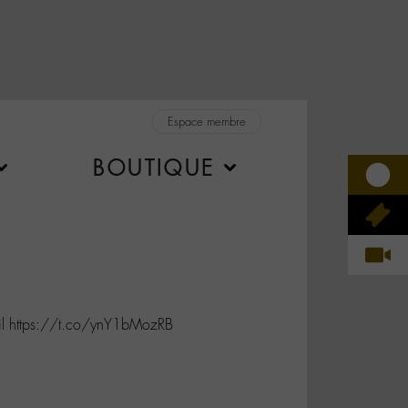
Espace membre
BOUTIQUE
t-il https://t.co/ynY1bMozRB