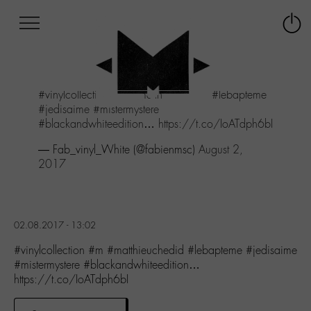
Afficher
Panneau de gestion des cookies
Labo
Connex
-
le
M-
menu
Aller
#vinylcollection
#m
#matthieuchedid
#lebapteme
au
#jedisaime
#mistermystere
menu
#blackandwhiteedition
…
https://t.co/IoATdph6bI
Aller
au
— Fab_vinyl_White (@fabienmsc)
August 2,
contenu
2017
Aller
à
la
recherche
02.08.2017 - 13:02
#vinylcollection #m #matthieuchedid #lebapteme #jedisaime
#mistermystere #blackandwhiteedition…
https://t.co/IoATdph6bI