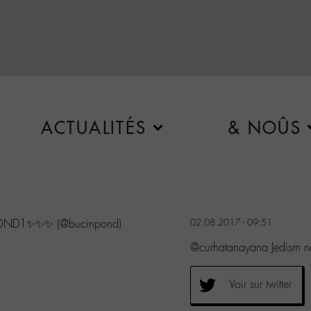
ACTUALITÉS
& NOÛS
COND1✨✨✨ (@bucinpond)
02.08.2017 - 09:51
@curhatanayana Jedism n
Voir sur twitter