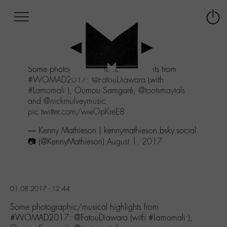
Afficher
Panneau de gestion des cookies
Labo
Connex
-
le
M-
menu
Aller
Some photographic/musical highlights from
au
#WOMAD2017
:
@FatouDiawara
(with
menu
#Lamomali
), Oumou Samgaré,
@tootsmaytals
Aller
and
@nickmulveymusic
au
pic.twitter.com/wieOpKreE8
contenu
Aller
— Kenny Mathieson | kennymathieson.bsky.social
à
📷 (@KennyMathieson)
August 1, 2017
la
recherche
01.08.2017 - 12:44
Some photographic/musical highlights from
#WOMAD2017: @FatouDiawara (with #Lamomali ),