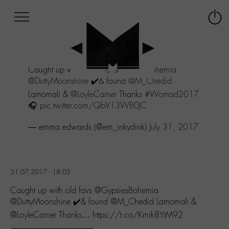
Afficher
Panneau de gestion des cookies
Labo
Connex
-
le
M-
menu
Aller
Caught up with old favs
@GypsiesBohemia
au
@DuttyMoonshine
✔️& found
@M_Chedid
menu
Aller
Lamomali &
@LoyleCarner
Thanks
#Womad2017
au
🎧
pic.twitter.com/QbV13WB0JC
contenu
Aller
— emma edwards (@em_inkydink)
July 31, 2017
à
la
recherche
31.07.2017 - 18:05
Caught up with old favs @GypsiesBohemia
@DuttyMoonshine ✔️& found @M_Chedid Lamomali &
@LoyleCarner Thanks… https://t.co/Kmrk8YtM92