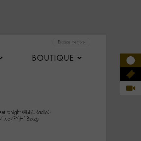
Espace membre
BOUTIQUE
 set tonight @BBCRadio3
/t.co/FYjH1Bsxzg